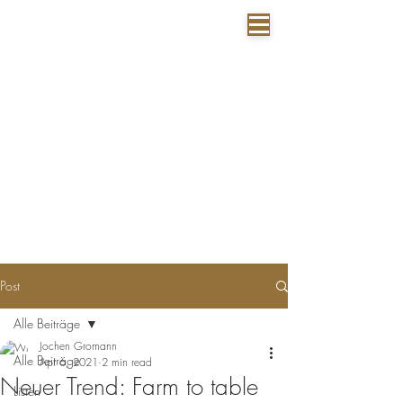
Reb
b
lick
Restaurant | Weine | Veranstaltungen
Post
Alle Beiträge
Jochen Gromann
Alle Beiträge
Apr 6, 2021
2 min read
Neuer Trend: Farm to table
Listen