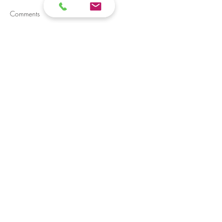
Comments
Write a comment...
Öffnungszeiten
Mittagsservice
Freitag:
11:30 bis 14:30 Uhr (Küche bis 14:00)
Sonntag:
11:30 bis 17:30 Uhr (Küche bis 15:00)
Abendsservice
Donnerstag bis Samstag: