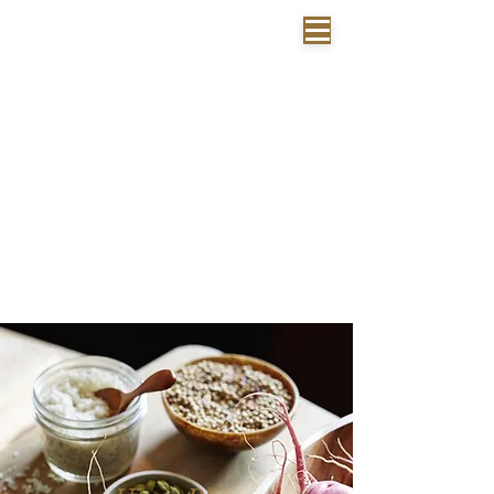
Reb
b
lick
Restaurant | Weine | Veranstaltungen